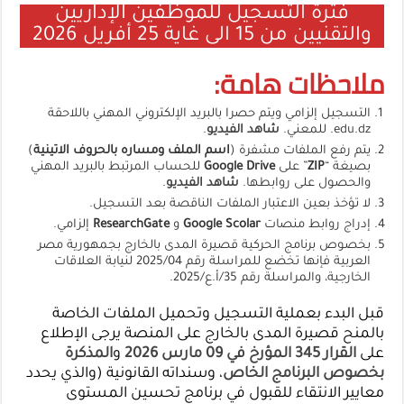
فترة التسجيل للموظفين الإداريين
والتقنيين من 15 الى غاية 25 أفريل 2026
ملاحظات هامة:
التسجيل إلزامي ويتم حصرا بالبريد الإلكتروني المهني باللاحقة
edu.dz. للمعني.
شاهد الفيديو
.
يتم رفع الملفات مشفرة (
اسم الملف ومساره بالحروف الاتينية
)
بصيغة “
ZIP
” على
Google Drive
للحساب المرتبط بالبريد المهني
والحصول على روابطها.
شاهد الفيديو
.
لا تؤخذ بعين الاعتبار الملفات الناقصة بعد التسجيل.
إدراج روابط منصات
Google Scolar
و
ResearchGate
إلزامي.
بخصوص برنامج الحركية قصيرة المدى بالخارج بجمهورية مصر
العربية فإنها تخضع للمراسلة رقم 2025/04 لنيابة العلاقات
الخارجية، والمراسلة رقم 35/أ.ع/2025.
قبل البدء بعملية التسجيل وتحميل الملفات الخاصة
بالمنح قصيرة المدى بالخارج على المنصة يرجى الإطلاع
على
القرار 345 المؤرخ في 09 مارس 2026
و
المذكرة
بخصوص البرنامج الخاص
، وسنداته القانونية (والذي يحدد
معايير الانتقاء للقبول في برنامج تحسين المستوى